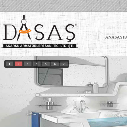
ANASAYF
1
2
3
4
5
6
7