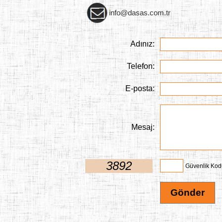
info@dasas.com.tr
Adınız
:
Telefon
:
E-posta
:
Mesaj
:
3892
Güvenlik Kod