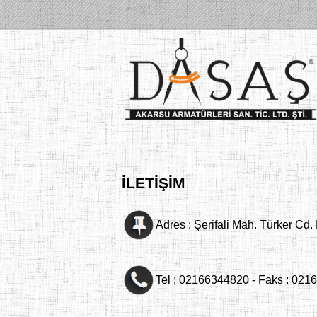
İLETİŞİM
Adres : Şerifali Mah. Türker C
Tel : 02166344820 - Faks : 021